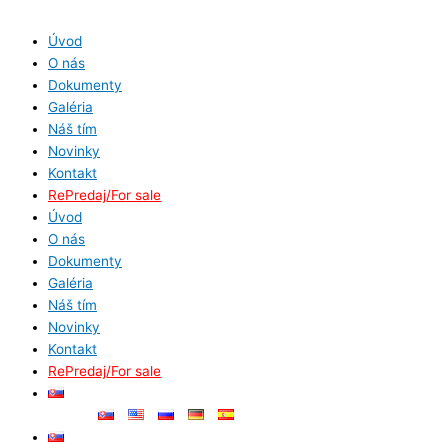
Preskočiť
V
na
y
Úvod
obsah
O nás
h
Dokumenty
ľ
Galéria
a
Náš tím
d
Novinky
Kontakt
a
RePredaj/For sale
ť
Úvod
:
O nás
Dokumenty
Galéria
Náš tím
Novinky
Kontakt
RePredaj/For sale