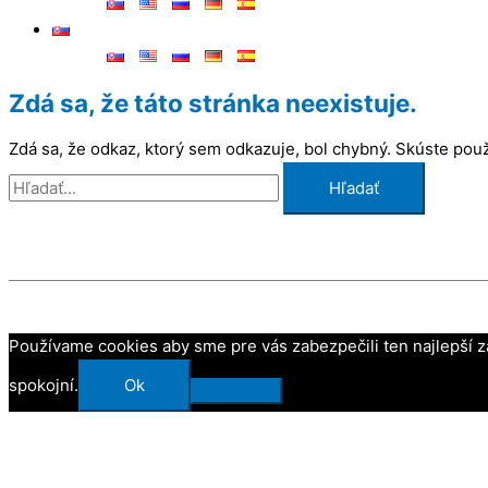
Zdá sa, že táto stránka neexistuje.
Zdá sa, že odkaz, ktorý sem odkazuje, bol chybný. Skúste použ
Používame cookies aby sme pre vás zabezpečili ten najlepší z
spokojní.
Ok