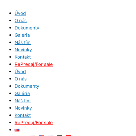
Preskočiť
Vyhľadať:
na
Úvod
obsah
O nás
Dokumenty
Galéria
Náš tím
Novinky
Kontakt
RePredaj/For sale
Úvod
O nás
Dokumenty
Galéria
Náš tím
Novinky
Kontakt
RePredaj/For sale