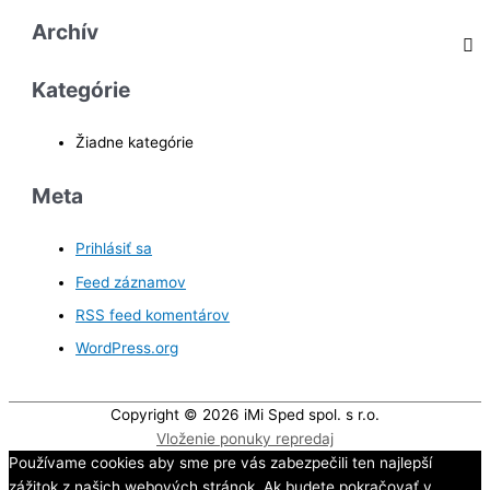
Archív
Kategórie
Žiadne kategórie
Meta
Prihlásiť sa
Feed záznamov
RSS feed komentárov
WordPress.org
Copyright © 2026
iMi Sped spol. s r.o.
Vloženie ponuky repredaj
Používame cookies aby sme pre vás zabezpečili ten najlepší
zážitok z našich webových stránok. Ak budete pokračovať v