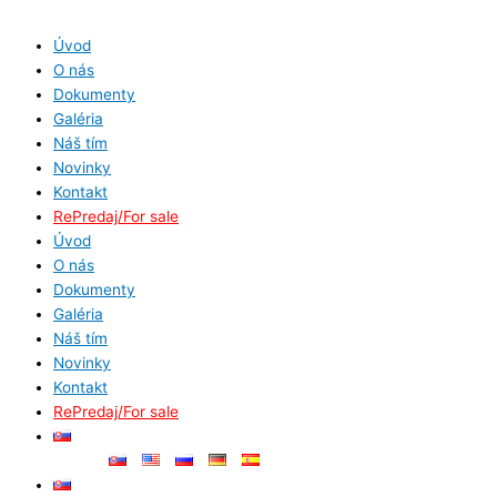
Preskočiť
V
na
y
Úvod
obsah
O nás
h
Dokumenty
ľ
Galéria
a
Náš tím
d
Novinky
Kontakt
a
RePredaj/For sale
ť
Úvod
:
O nás
Dokumenty
Galéria
Náš tím
Novinky
Kontakt
RePredaj/For sale