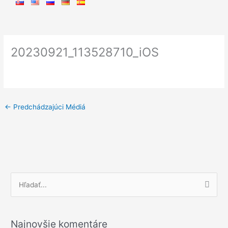
20230921_113528710_iOS
←
Predchádzajúci Médiá
V
y
h
Najnovšie komentáre