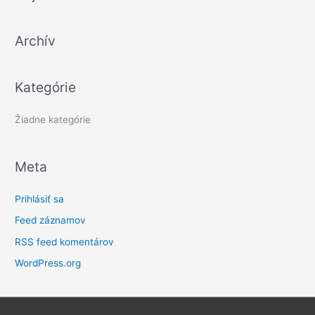
ľ
a
Archív
d
a
ť
Kategórie
:
Žiadne kategórie
Meta
Prihlásiť sa
Feed záznamov
RSS feed komentárov
WordPress.org