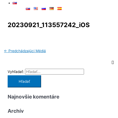
20230921_113557242_iOS
←
Predchádzajúci Médiá
Vyhľadať:
Najnovšie komentáre
Archív