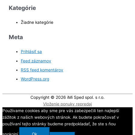
Kategórie
Žiadne kategórie
Meta
Prihlásiť sa
Feed záznamov
RSS feed komentárov
WordPress.org
Copyright © 2026
iMi Sped spol. s r.o.
Vloženie ponuky repredaj
Používame cookies aby sme pre vás zabezpečili ten najlepší
zážitok z našich webových stránok. Ak budete pokračovať v
používaní tejto stránky budeme predpokladať, že ste s ňou
spokojní.
Ok