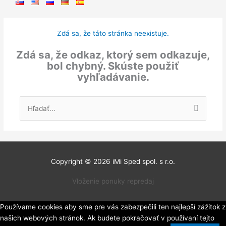
Zdá sa, že táto stránka neexistuje.
Zdá sa, že odkaz, ktorý sem odkazuje,
bol chybný. Skúste použiť
vyhľadávanie.
Vyhľadať:
Copyright © 2026
iMi Sped spol. s r.o.
Vloženie ponuky repredaj
Používame cookies aby sme pre vás zabezpečili ten najlepší zážitok z
našich webových stránok. Ak budete pokračovať v používaní tejto