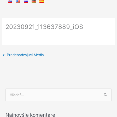
20230921_113637889_iOS
←
Predchádzajúci Médiá
V
y
h
Najnovšie komentáre