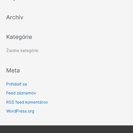
ľ
a
Archív
d
a
ť
Kategórie
:
Žiadne kategórie
Meta
Prihlásiť sa
Feed záznamov
RSS feed komentárov
WordPress.org