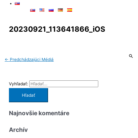
20230921_113641866_iOS
←
Predchádzajúci Médiá
Vyhľadať:
Najnovšie komentáre
Archív