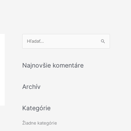
V
y
h
Najnovšie komentáre
ľ
a
Archív
d
a
ť
Kategórie
:
Žiadne kategórie