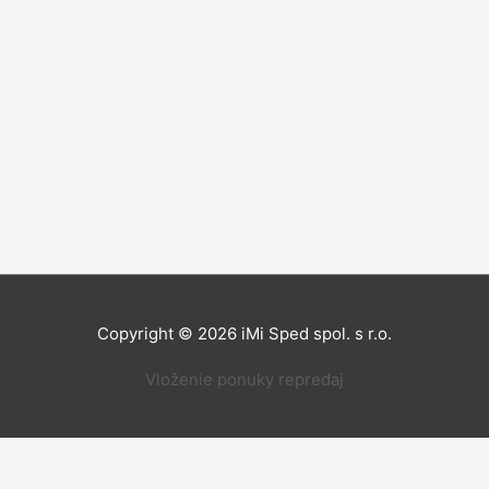
Copyright © 2026
iMi Sped spol. s r.o.
Vloženie ponuky repredaj
žitok z našich webových stránok. Ak budete pokračovať v použív