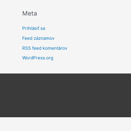
Meta
Prihlásiť sa
Feed záznamov
RSS feed komentárov
WordPress.org
aní tejto stránky budeme predpokladať, že ste s ňou spokojní.