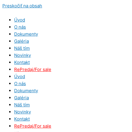
Preskočiť na obsah
Úvod
O nás
Dokumenty
Galéria
Náš tím
Novinky
Kontakt
RePredaj/For sale
Úvod
O nás
Dokumenty
Galéria
Náš tím
Novinky
Kontakt
RePredaj/For sale