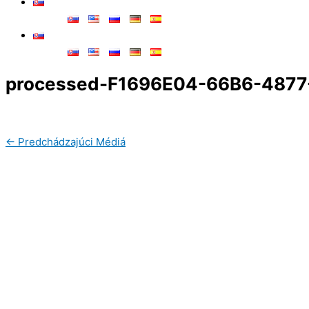
processed-F1696E04-66B6-487
←
Predchádzajúci Médiá