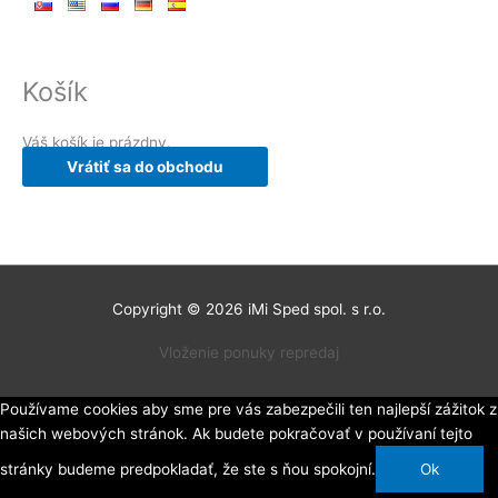
Košík
Váš košík je prázdny.
Vrátiť sa do obchodu
Copyright © 2026
iMi Sped spol. s r.o.
Vloženie ponuky repredaj
Používame cookies aby sme pre vás zabezpečili ten najlepší zážitok z
našich webových stránok. Ak budete pokračovať v používaní tejto
stránky budeme predpokladať, že ste s ňou spokojní.
Ok